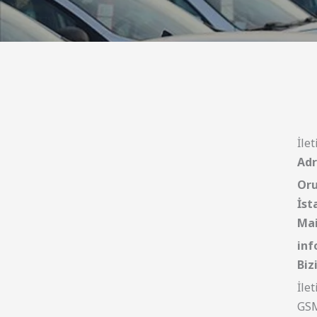
İlet
Adr
Oru
İst
Mai
inf
Biz
İle
GS