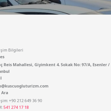
işim Bilgileri
es
ç Reis Mahallesi, Giyimkent 4. Sokak No: 97/A, Esenler /
anbul
l
o@kuscuogluturizm.com
i Ara
tişim: +90 212 649 36 90
M:
541 274 17 18