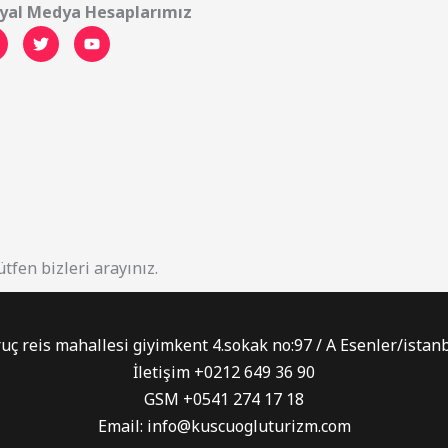
yal Medya Hesaplarımız
tfen bizleri arayınız.
uç reis mahallesi giyimkent 4.sokak no:97 / A Esenler/istan
İletişim +0212 649 36 90
GSM +0541 274 17 18
Email: info@kuscuogluturizm.com